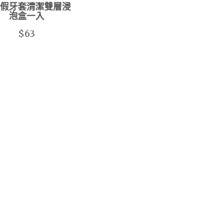
假牙套清潔雙層浸
泡盒一入
$63