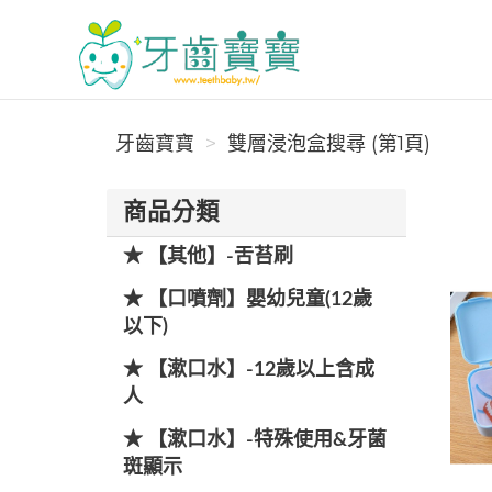
牙齒寶寶
牙齒寶寶
雙層浸泡盒搜尋 (第1頁)
商品分類
★ 【其他】-舌苔刷
★ 【口噴劑】嬰幼兒童(12歲
以下)
★ 【漱口水】-12歲以上含成
人
★ 【漱口水】-特殊使用&牙菌
斑顯示