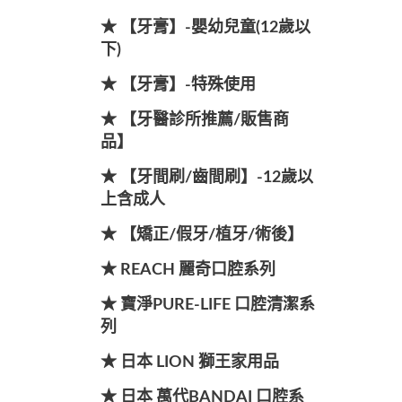
★ 【牙膏】-嬰幼兒童(12歲以
下)
★ 【牙膏】-特殊使用
★ 【牙醫診所推薦/販售商
品】
★ 【牙間刷/齒間刷】-12歲以
上含成人
★ 【矯正/假牙/植牙/術後】
★ REACH 麗奇口腔系列
★ 寶淨PURE-LIFE 口腔清潔系
列
★ 日本 LION 獅王家用品
★ 日本 萬代BANDAI 口腔系