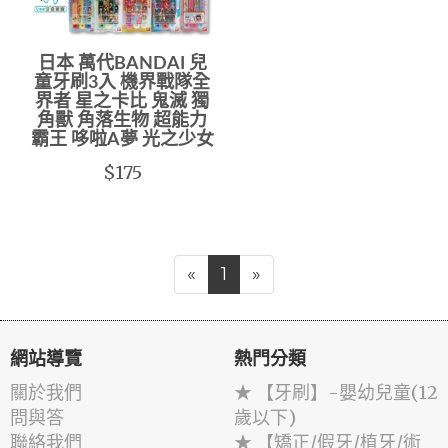
日本 萬代BANDAI 兒
童牙刷3入 機界戰隊全
界者 星之卡比 鬼滅 獨
角獸 角落生物 超能力
霸王 哆啦A夢 光之少女
$175
«
1
»
網站導覽
熱門分類
關於我們
★ 【牙刷】-嬰幼兒童(12
問與答
歲以下)
聯絡我們
★ 【矯正/假牙/植牙/術