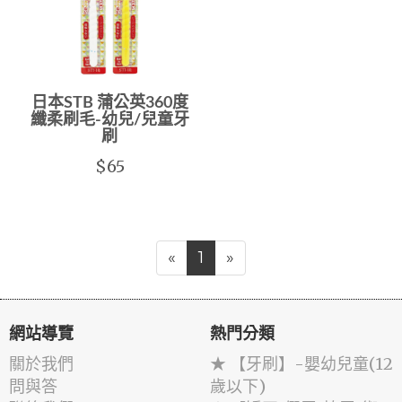
日本STB 蒲公英360度
纖柔刷毛-幼兒/兒童牙
刷
$65
«
1
»
網站導覽
熱門分類
關於我們
★ 【牙刷】-嬰幼兒童(12
問與答
歲以下)