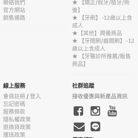
聯絡我們
★ 【矯正/假牙/植牙/術
官方網站
後】
銷售通路
★ 【牙刷】-12歲以上含
成人
★【其他】周邊商品
★ 【牙間刷/齒間刷】-12
歲以上含成人
★ 【牙醫診所推薦/販售
商品】
線上服務
社群追蹤
會員註冊
/
登入
接收優惠與新產品資訊
忘記密碼
服務條款
隱私權政策
退換貨政策
運送政策