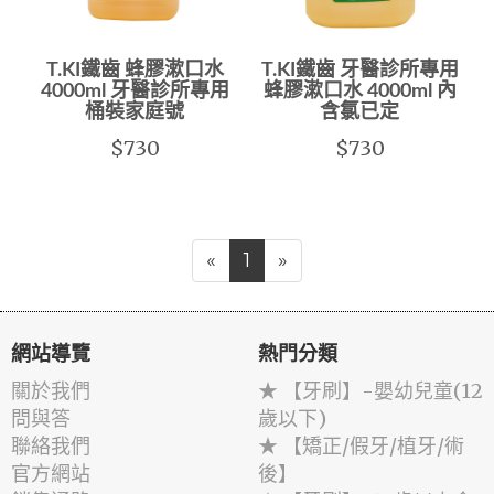
T.KI鐵齒 蜂膠漱口水
T.KI鐵齒 牙醫診所專用
4000ml 牙醫診所專用
蜂膠漱口水 4000ml 內
桶裝家庭號
含氯已定
$730
$730
«
1
»
網站導覽
熱門分類
關於我們
★ 【牙刷】-嬰幼兒童(12
問與答
歲以下)
聯絡我們
★ 【矯正/假牙/植牙/術
官方網站
後】