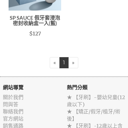
SP SAUCE 假牙套浸泡
密封收納盒一入(藍)
$127
«
1
»
網站導覽
熱門分類
關於我們
★ 【牙刷】-嬰幼兒童(12
問與答
歲以下)
聯絡我們
★ 【矯正/假牙/植牙/術
官方網站
後】
銷售通路
★ 【牙刷】-12歲以上含