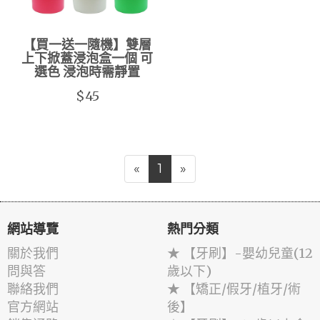
【買一送一隨機】雙層
上下掀蓋浸泡盒一個 可
選色 浸泡時需靜置
$45
«
1
»
網站導覽
熱門分類
關於我們
★ 【牙刷】-嬰幼兒童(12
問與答
歲以下)
聯絡我們
★ 【矯正/假牙/植牙/術
官方網站
後】