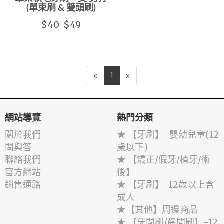
(單束刷 & 雙頭刷)
$40-$49
«
1
»
網站導覽
熱門分類
關於我們
★ 【牙刷】-嬰幼兒童(12
問與答
歲以下)
聯絡我們
★ 【矯正/假牙/植牙/術
官方網站
後】
銷售通路
★ 【牙刷】-12歲以上含
成人
★【其他】周邊商品
★ 【牙間刷/齒間刷】-12