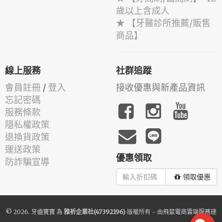
歲以上含成人
★ 【牙醫診所推薦/販售
商品】
線上服務
社群追蹤
會員註冊
/
登入
接收優惠與新產品資訊
忘記密碼
服務條款
隱私權政策
退換貨政策
運送政策
優惠領取
防詐騙宣導
領取優惠
© 2026.
牙齒寶寶
為
雅祈企業社(47392196)
版權所有 - 由
飛鼠電商雲端服務
建