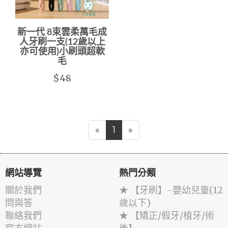
新一代 8束雲柔萬毛成
人牙刷一支(12歲以上
亦可使用)小刷頭超軟
毛
$48
«
1
»
網站導覽
熱門分類
關於我們
★ 【牙刷】-嬰幼兒童(12
問與答
歲以下)
聯絡我們
★ 【矯正/假牙/植牙/術