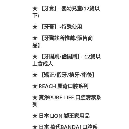
★ 【牙膏】-嬰幼兒童(12歲以
下)
★ 【牙膏】-特殊使用
★ 【牙醫診所推薦/販售商
品】
★ 【牙間刷/齒間刷】-12歲以
上含成人
★ 【矯正/假牙/植牙/術後】
★ REACH 麗奇口腔系列
★ 寶淨PURE-LIFE 口腔清潔系
列
★ 日本 LION 獅王家用品
★ 日本 萬代BANDAI 口腔系