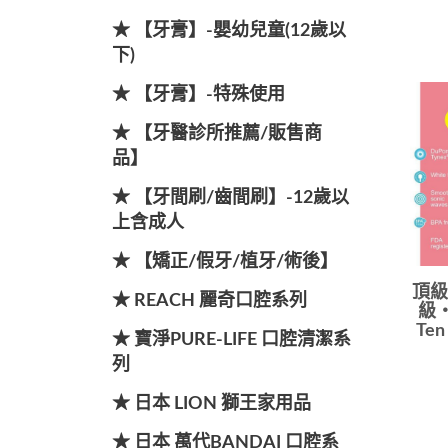
★ 【牙膏】-嬰幼兒童(12歲以
下)
★ 【牙膏】-特殊使用
★ 【牙醫診所推薦/販售商
品】
★ 【牙間刷/齒間刷】-12歲以
上含成人
★ 【矯正/假牙/植牙/術後】
頂級款
★ REACH 麗奇口腔系列
級‧
Te
★ 寶淨PURE-LIFE 口腔清潔系
列
★ 日本 LION 獅王家用品
★ 日本 萬代BANDAI 口腔系