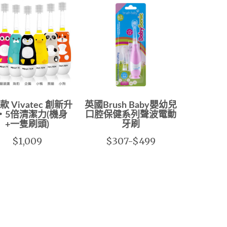
 Vivatec 創新升
英國Brush Baby嬰幼兒
‧5倍清潔力(機身
口腔保健系列聲波電動
+一隻刷頭)
牙刷
$1,009
$307-$499