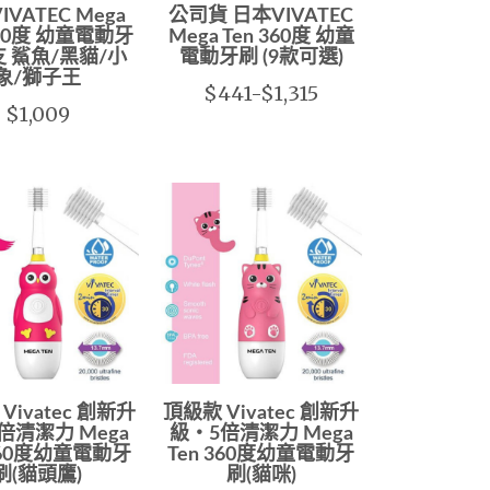
VATEC Mega
公司貨 日本VIVATEC
360度 幼童電動牙
Mega Ten 360度 幼童
 鯊魚/黑貓/小
電動牙刷 (9款可選)
象/獅子王
$441-$1,315
$1,009
Vivatec 創新升
頂級款 Vivatec 創新升
倍清潔力 Mega
級‧5倍清潔力 Mega
 360度幼童電動牙
Ten 360度幼童電動牙
刷(貓頭鷹)
刷(貓咪)