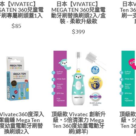
本【VIVATEC】
日本【VIVATEC】
日本VI
GA TEN 360兒童電
MEGA TEN 360兒童電
Ten 
牙刷專屬刷頭蓋1入
動牙刷替換刷頭2入/盒
刷一支
裝 - 柔軟升級款
$85
$399
ivatec360度深入
頂級款 Vivatec 創新升
頂級款 
潔齒縫 Mega Ten
級‧5倍清潔力 Mega
級‧5
0度幼童電動牙刷替
Ten 360度幼童電動牙
Ten
換刷頭2入
刷(綿羊)