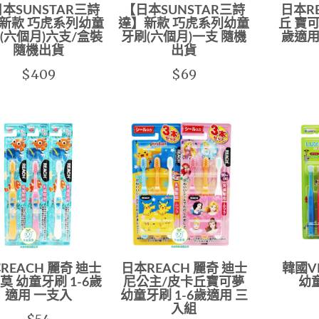
本SUNSTAR三詩
【日本SUNSTAR三詩
日本R
新款 巧虎系列幼童
達】新款 巧虎系列幼童
丘 寶可
(六個月)六支/盒裝
牙刷(六個月)一支 隨機
歲適用
隨機出貨
出貨
$409
$69
REACH 麗奇 迪士
日本REACH 麗奇 迪士
韓國VI
莫 幼童牙刷 1-6歲
尼公主/皮卡丘寶可夢
幼
適用 一支入
幼童牙刷 1-6歲適用 三
入組