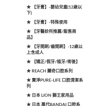
★ 【牙膏】-嬰幼兒童(12歲以
下)
★ 【牙膏】-特殊使用
★ 【牙醫診所推薦/販售商
品】
★ 【牙間刷/齒間刷】-12歲以
上含成人
★ 【矯正/假牙/植牙/術後】
★ REACH 麗奇口腔系列
★ 寶淨PURE-LIFE 口腔清潔系
列
★ 日本 LION 獅王家用品
★ 日本 萬代BANDAI 口腔系