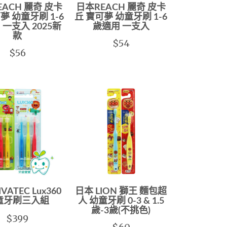
EACH 麗奇 皮卡
日本REACH 麗奇 皮卡
夢 幼童牙刷 1-6
丘 寶可夢 幼童牙刷 1-6
 一支入 2025新
歲適用 一支入
款
$54
$56
VATEC Lux360
日本 LION 獅王 麵包超
童牙刷三入組
人 幼童牙刷 0-3 & 1.5
歲-3歲(不挑色)
$399