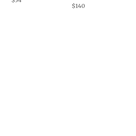
$54
$140