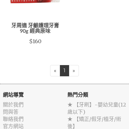
牙周適 牙齦護理牙膏
90g 經典原味
$160
«
1
»
網站導覽
熱門分類
關於我們
★ 【牙刷】-嬰幼兒童(12
問與答
歲以下)
聯絡我們
★ 【矯正/假牙/植牙/術
官方網站
後】