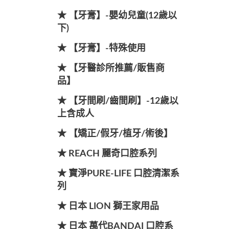
★ 【牙膏】-嬰幼兒童(12歲以
下)
★ 【牙膏】-特殊使用
★ 【牙醫診所推薦/販售商
品】
★ 【牙間刷/齒間刷】-12歲以
上含成人
★ 【矯正/假牙/植牙/術後】
★ REACH 麗奇口腔系列
★ 寶淨PURE-LIFE 口腔清潔系
列
★ 日本 LION 獅王家用品
★ 日本 萬代BANDAI 口腔系