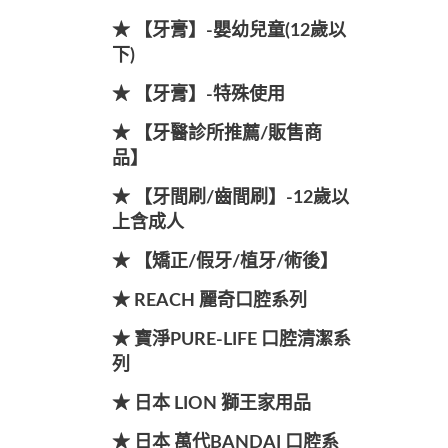
★ 【牙膏】-嬰幼兒童(12歲以
下)
★ 【牙膏】-特殊使用
★ 【牙醫診所推薦/販售商
品】
★ 【牙間刷/齒間刷】-12歲以
上含成人
★ 【矯正/假牙/植牙/術後】
★ REACH 麗奇口腔系列
★ 寶淨PURE-LIFE 口腔清潔系
列
★ 日本 LION 獅王家用品
★ 日本 萬代BANDAI 口腔系