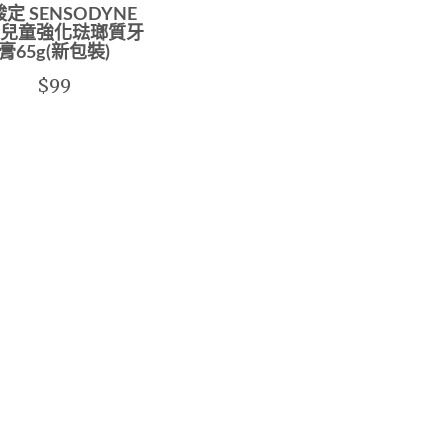
定 SENSODYNE
兒童強化琺瑯質牙
膏65g(新包裝)
$99