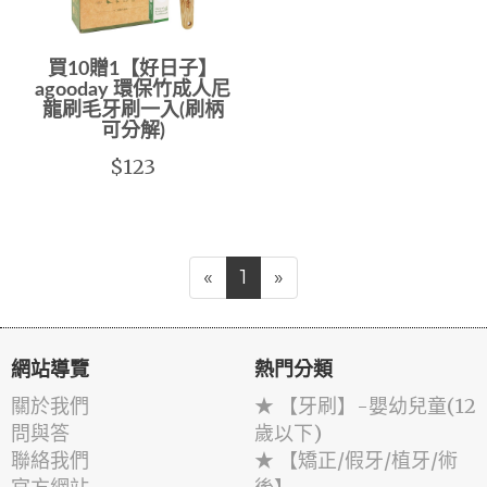
買10贈1【好日子】
agooday 環保竹成人尼
龍刷毛牙刷一入(刷柄
可分解)
$123
«
1
»
網站導覽
熱門分類
關於我們
★ 【牙刷】-嬰幼兒童(12
問與答
歲以下)
聯絡我們
★ 【矯正/假牙/植牙/術