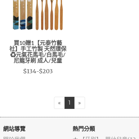
買10贈1【元泰竹藝
社】手工竹製 天然環保
♻️元氣花馬毛/白馬毛/
尼龍牙刷 成人/兒童
$134-$203
«
1
»
網站導覽
熱門分類