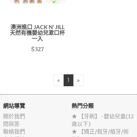
澳洲進口 JACK N' JILL
天然有機嬰幼兒漱口杯
一入
$327
«
1
»
網站導覽
熱門分類
關於我們
★ 【牙刷】-嬰幼兒童(12
問與答
歲以下)
聯絡我們
★ 【矯正/假牙/植牙/術