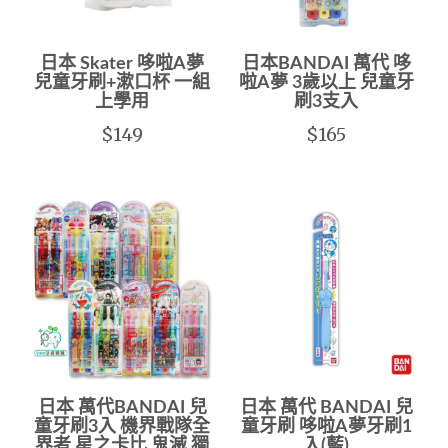
日本 Skater 哆啦A夢
日本BANDAI 萬代 哆
兒童牙刷+漱口杯 一組
啦A夢 3歲以上 兒童牙
上學用
刷3支入
$149
$165
日本 萬代BANDAI 兒
日本 萬代 BANDAI 兒
童牙刷3入 機界戰隊全
童牙刷 哆啦A夢牙刷1
界者 星之卡比 鬼滅 獨
入(藍)