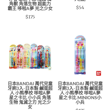
角獸 角落生物 超能力
$54
霸王 哆啦A夢 光之少女
$175
日本BANDAI 萬代兒童
日本BANDAI 萬代兒童
牙刷3入-日本製 鹹蛋超
牙刷3入-日本製 鹹蛋超
人 小熊學校 哆啦A夢
人 小熊學校 哆啦A夢
星之卡比 小小兵 角落
星之卡比 MINIONS小
生物 鬼滅之刃 光之少
小兵
女