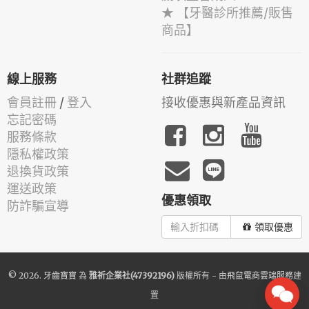
★ 【牙醫診所推薦/販售
商品】
線上服務
社群追蹤
會員註冊
/
登入
接收優惠與新產品資訊
忘記密碼
服務條款
隱私權政策
退換貨政策
運送政策
優惠領取
防詐騙宣導
領取優惠
© 2026.
牙齒寶寶
為
雅祈企業社(47392196)
版權所有 - 由
飛鼠電商雲端服務
建
置