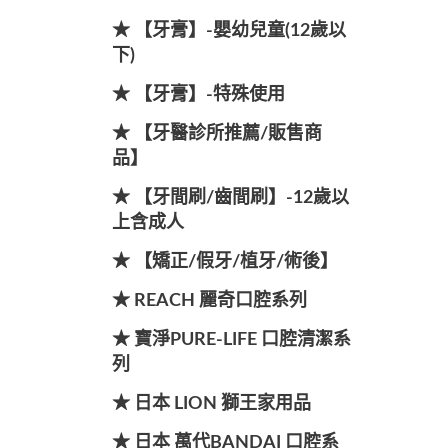
★ 【牙膏】-嬰幼兒童(12歲以
下)
★ 【牙膏】-特殊使用
★ 【牙醫診所推薦/販售商
品】
★ 【牙間刷/齒間刷】-12歲以
上含成人
★ 【矯正/假牙/植牙/術後】
★ REACH 麗奇口腔系列
★ 寶淨PURE-LIFE 口腔清潔系
列
★ 日本 LION 獅王家用品
★ 日本 萬代BANDAI 口腔系