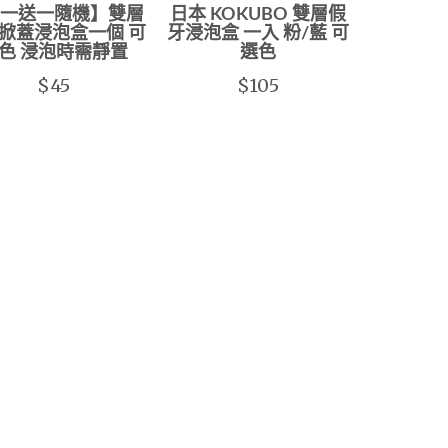
一送一隨機】雙層
日本 KOKUBO 雙層假
掀蓋浸泡盒一個 可
牙浸泡盒 一入 粉/藍 可
色 浸泡時需靜置
選色
$45
$105