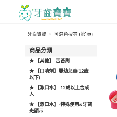
牙齒寶寶
牙齒寶寶
可選色搜尋 (第1頁)
商品分類
★ 【其他】-舌苔刷
★ 【口噴劑】嬰幼兒童(12歲
以下)
★ 【漱口水】-12歲以上含成
人
★ 【漱口水】-特殊使用&牙菌
斑顯示