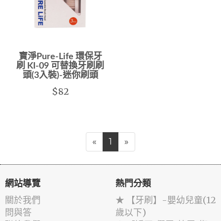
寶淨Pure-Life 環保牙
刷 KI-09 可替換牙刷刷
頭(3入裝)-迷你刷頭
$82
«
1
»
網站導覽
熱門分類
關於我們
★ 【牙刷】-嬰幼兒童(12
問與答
歲以下)