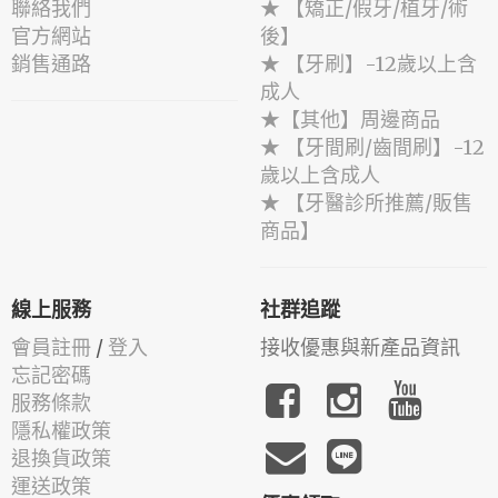
聯絡我們
★ 【矯正/假牙/植牙/術
官方網站
後】
銷售通路
★ 【牙刷】-12歲以上含
成人
★【其他】周邊商品
★ 【牙間刷/齒間刷】-12
歲以上含成人
★ 【牙醫診所推薦/販售
商品】
線上服務
社群追蹤
會員註冊
/
登入
接收優惠與新產品資訊
忘記密碼
服務條款
隱私權政策
退換貨政策
運送政策