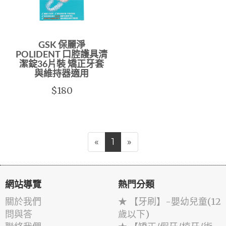
GSK 保麗淨
POLIDENT 口腔護具清
潔錠36片裝 矯正牙套
與維持器適用
$180
«
1
»
網站導覽
熱門分類
關於我們
★ 【牙刷】-嬰幼兒童(12
問與答
歲以下)