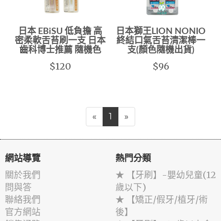
日本 EBiSU 低負擔 高
日本獅王LION NONIO
密柔軟舌苔刷一支 日本
終結口氣舌苔清潔棒一
齒科博士推薦 隨機色
支(顏色隨機出貨)
$120
$96
«
1
»
網站導覽
熱門分類
關於我們
★ 【牙刷】-嬰幼兒童(12
問與答
歲以下)
聯絡我們
★ 【矯正/假牙/植牙/術
官方網站
後】