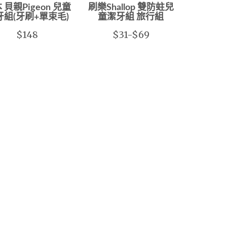
 貝親Pigeon 兒童
刷樂Shallop 雙防蛀兒
牙組(牙刷+單束毛)
童潔牙組 旅行組
$148
$31-$69