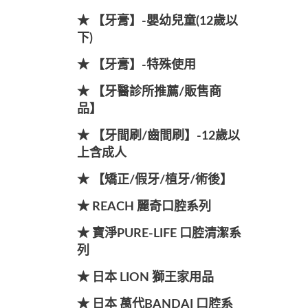
★ 【牙膏】-嬰幼兒童(12歲以
下)
★ 【牙膏】-特殊使用
★ 【牙醫診所推薦/販售商
品】
★ 【牙間刷/齒間刷】-12歲以
上含成人
★ 【矯正/假牙/植牙/術後】
★ REACH 麗奇口腔系列
★ 寶淨PURE-LIFE 口腔清潔系
列
★ 日本 LION 獅王家用品
★ 日本 萬代BANDAI 口腔系