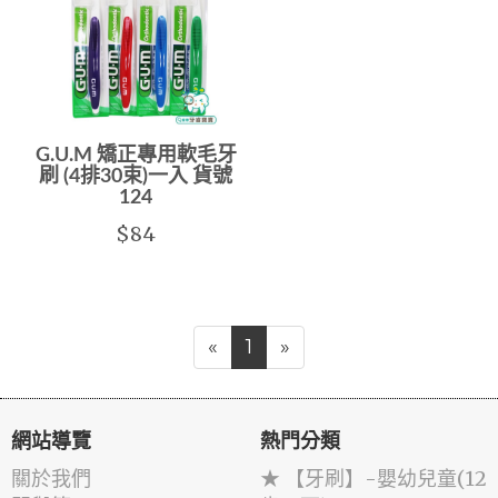
G.U.M 矯正專用軟毛牙
刷 (4排30束)一入 貨號
124
$84
«
1
»
網站導覽
熱門分類
關於我們
★ 【牙刷】-嬰幼兒童(12