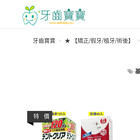
牙齒寶寶
牙齒寶寶
★ 【矯正/假牙/植牙/術後】
特 價