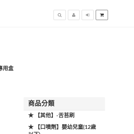
搜尋
專用盒
商品分類
★ 【其他】-舌苔刷
★ 【口噴劑】嬰幼兒童(12歲