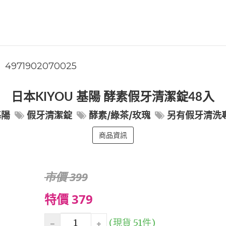
4971902070025
日本KIYOU 基陽 酵素假牙清潔錠48入
基陽
假牙清潔錠
酵素/綠茶/玫瑰
另有假牙清洗
商品資訊
市價 399
特價 379
(現貨 51件)