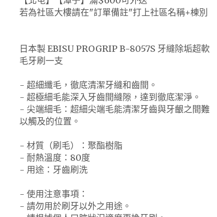
【北屯】【潭子】滿$600可外送
若為社區大樓請在"訂單備註"打上社區名稱+棟別
日本製 EBISU PROGRIP B-8057S 牙縫除垢超軟
毛牙刷一支
- 超細纖毛，徹底清潔牙縫和齒間。
- 超極細毛能深入牙齒間縫隙，達到徹底潔淨。
- 尖端細毛：超細尖端毛能清潔牙齒與牙齦之間難
以觸及的位置。
- 材質（刷毛）：聚酯樹脂
- 耐熱溫度：80度
- 用途：牙齒刷洗
- 使用注意事項：
- 請勿用於刷牙以外之用途。