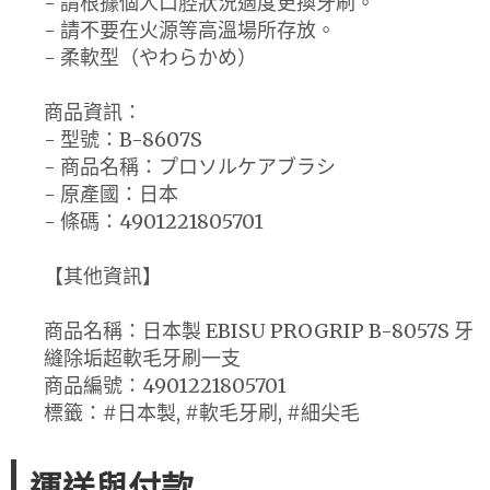
- 請根據個人口腔狀況適度更換牙刷。
- 請不要在火源等高溫場所存放。
- 柔軟型（やわらかめ）
商品資訊：
- 型號：B-8607S
- 商品名稱：プロソルケアブラシ
- 原產國：日本
- 條碼：4901221805701
【其他資訊】
商品名稱：日本製 EBISU PROGRIP B-8057S 牙
縫除垢超軟毛牙刷一支
商品編號：4901221805701
標籤：#日本製, #軟毛牙刷, #細尖毛
運送與付款