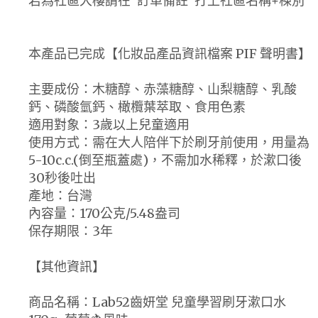
若為社區大樓請在"訂單備註"打上社區名稱+棟別
本產品已完成【化妝品產品資訊檔案 PIF 聲明書】
主要成份：木糖醇、赤藻糖醇、山梨糖醇、乳酸
鈣、磷酸氫鈣、橄欖葉萃取、食用色素
適用對象：3歲以上兒童適用
使用方式：需在大人陪伴下於刷牙前使用，用量為
5-10c.c.(倒至瓶蓋處)，不需加水稀釋，於漱口後
30秒後吐出
產地：台灣
內容量：170公克/5.48盎司
保存期限：3年
【其他資訊】
商品名稱：Lab52齒妍堂 兒童學習刷牙漱口水