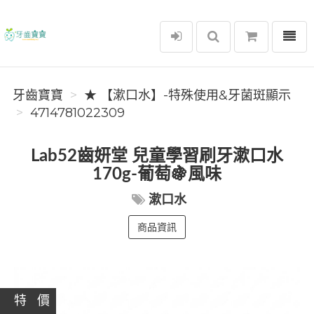
選單
牙齒寶寶
牙齒寶寶
★ 【漱口水】-特殊使用&牙菌斑顯示
4714781022309
Lab52齒妍堂 兒童學習刷牙漱口水
170g-葡萄🍇風味
漱口水
商品資訊
特 價