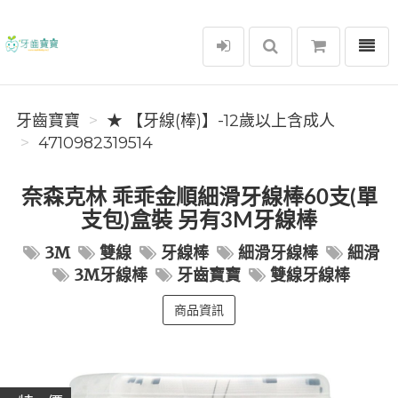
選單
牙齒寶寶
牙齒寶寶
★ 【牙線(棒)】-12歲以上含成人
4710982319514
奈森克林 乖乖金順細滑牙線棒60支(單
支包)盒裝 另有3M牙線棒
3M
雙線
牙線棒
細滑牙線棒
細滑
3M牙線棒
牙齒寶寶
雙線牙線棒
商品資訊