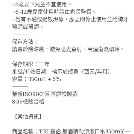
• 6歲以下兒童不宜使用。
• 6~12歲兒童使用時請由家長監督。
• 若有不適或過敏現象，應立即停止使用並諮詢牙
醫師或醫師。
⸻
保存方法：
請置於陰涼處，避免陽光直射、高溫潮濕環境。
保存期限：三年
批號/有效日期：標示於瓶身（西元/年月）
容量：350mL ± 6%
⸻
榮獲ISO9001國際認證製造
SGS檢驗合格
【其他資訊】
商品名稱：T.KI 鐵齒 無酒精勁涼漱口水350ml(一