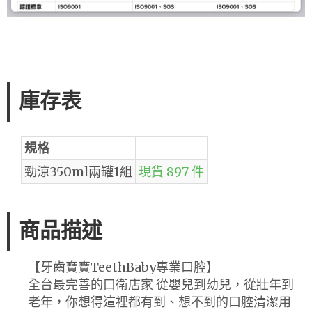
庫存表
規格
勁涼350ml兩罐1組
現貨 897 件
商品描述
【牙齒寶寶TeethBaby專業口腔】
全台最完善的口衛店家 從嬰兒到幼兒，從壯年到
老年，你想得這裡都有到、想不到的口腔清潔用