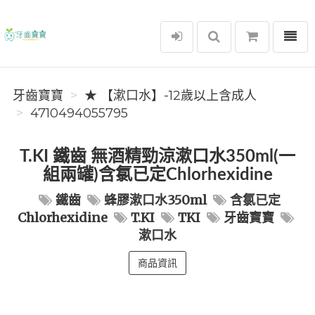
選單
牙齒寶寶
牙齒寶寶
★ 【漱口水】-12歲以上含成人
4710494055795
T.KI 鐵齒 無酒精勁涼漱口水350ml(一
組兩罐)含氯已定Chlorhexidine
鐵齒
蜂膠漱口水350ml
含氯已定
Chlorhexidine
T.KI
TKI
牙齒寶寶
漱口水
商品資訊