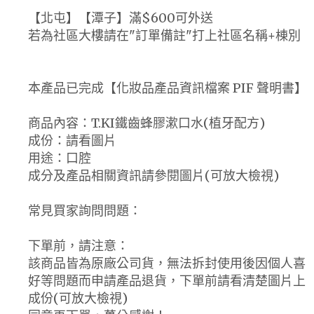
【北屯】【潭子】滿$600可外送
若為社區大樓請在"訂單備註"打上社區名稱+棟別
本產品已完成【化妝品產品資訊檔案 PIF 聲明書】
商品內容：T.KI鐵齒蜂膠漱口水(植牙配方)
成份：請看圖片
用途：口腔
成分及產品相關資訊請參閱圖片(可放大檢視)
常見買家詢問問題：
下單前，請注意：
該商品皆為原廠公司貨，無法拆封使用後因個人喜
好等問題而申請產品退貨，下單前請看清楚圖片上
成份(可放大檢視)