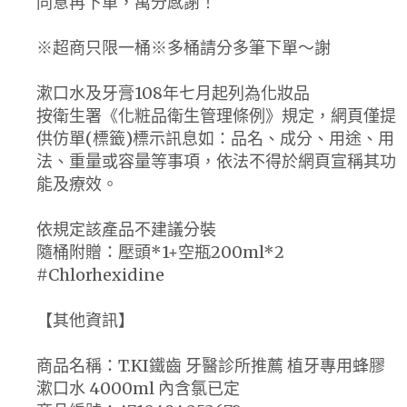
同意再下單，萬分感謝！
※超商只限一桶※多桶請分多筆下單～謝
漱口水及牙膏108年七月起列為化妝品
按衛生署《化粧品衛生管理條例》規定，網頁僅提
供仿單(標籤)標示訊息如：品名、成分、用途、用
法、重量或容量等事項，依法不得於網頁宣稱其功
能及療效。
依規定該產品不建議分裝
隨桶附贈：壓頭*1+空瓶200ml*2
#Chlorhexidine
【其他資訊】
商品名稱：T.KI鐵齒 牙醫診所推薦 植牙專用蜂膠
漱口水 4000ml 內含氯已定