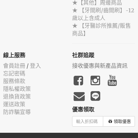
★【其他】周邊商品
★ 【牙間刷/齒間刷】-12
歲以上含成人
★ 【牙醫診所推薦/販售
商品】
線上服務
社群追蹤
會員註冊
/
登入
接收優惠與新產品資訊
忘記密碼
服務條款
隱私權政策
退換貨政策
運送政策
優惠領取
防詐騙宣導
領取優惠