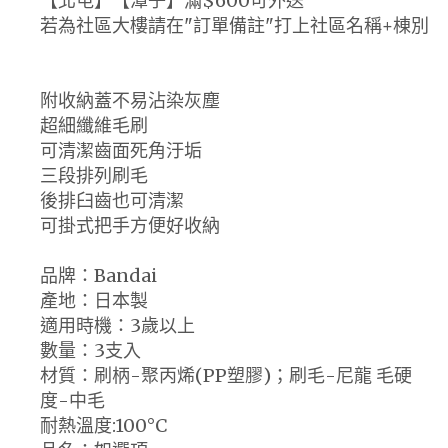
【北屯】【潭子】滿$600可外送
若為社區大樓請在"訂單備註"打上社區名稱+棟別
附收納蓋不易沾染灰塵
超細纖維毛刷
可清潔齒面死角汙垢
三段排列刷毛
後排臼齒也可清潔
可掛式把手方便好收納
品牌：Bandai
產地：日本製
適用時機：3歲以上
數量：3支入
材質：刷柄-聚丙烯(PP塑膠)；刷毛-尼龍 毛硬
度-中毛
耐熱溫度:100°C