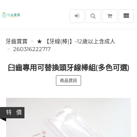
選單
牙齒寶寶
牙齒寶寶
★ 【牙線(棒)】-12歲以上含成人
260316222717
臼齒專用可替換頭牙線棒組(多色可選)
商品資訊
特 價