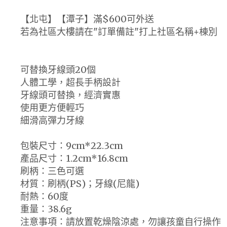
【北屯】【潭子】滿$600可外送
若為社區大樓請在"訂單備註"打上社區名稱+棟別
可替換牙線頭20個
人體工學，超長手柄設計
牙線頭可替換，經濟實惠
使用更方便輕巧
細滑高彈力牙線
包裝尺寸：9cm*22.3cm
產品尺寸：1.2cm*16.8cm
刷柄：三色可選
材質：刷柄(PS)；牙線(尼龍)
耐熱：60度
重量：38.6g
注意事項：請放置乾燥陰涼處，勿讓孩童自行操作