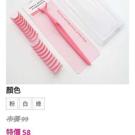
顏色
粉
白
綠
市價 99
特價 58