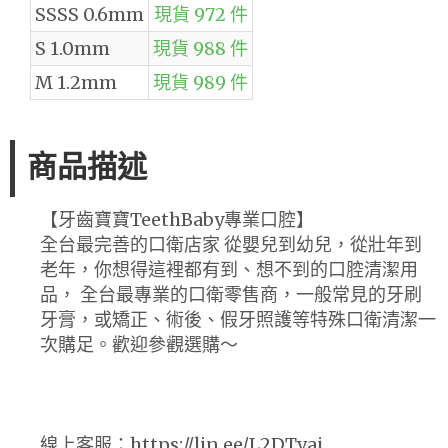
SSSS 0.6mm
現貨 972 件
S 1.0mm
現貨 988 件
M 1.2mm
現貨 989 件
商品描述
【牙齒寶寶TeethBaby專業口腔】
全台最完善的口衛店家 從嬰兒到幼兒，從壯年到
老年，你想得這裡都有到、想不到的口腔清潔用
品， 全台最專業的口衛零售商，一般常見的牙刷
牙膏，或矯正、術後、假牙照護等特殊口衛清潔一
次購足。歡迎參觀選購～
線上客服：https://lin.ee/L2DTvaj