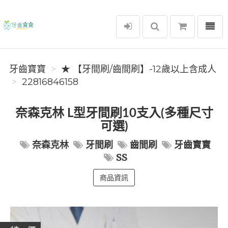
選單
牙齒寶寶
牙齒寶寶
★ 【牙間刷/齒間刷】-12歲以上含成人
22816846158
奈森克林 L型牙間刷10支入(多種尺寸
可選)
奈森克林
牙間刷
齒間刷
牙齒寶寶
SS
商品資訊