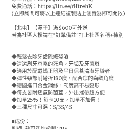
免費通話：https://lin.ee/rHtrehK
(立即詢問可將以上連結複製貼上瀏覽器即可開啟)
【北屯】【潭子】滿$600可外送
若為社區大樓請在"訂單備註"打上社區名稱+棟別
◆輕鬆去除牙齒隙縫殘渣
◆清潔刷牙忽略的死角，牙垢及牙菌斑
◆適用於配戴矯正器及平日保養清潔牙縫者
◆彈性頸部耐彎折180度，配合您的齒縫角度
◆德國進口合金鋼絲，韌度高不易變形
◆每支皆附透氣防菌蓋，外出攜帶超方便
◆加量25%！每卡10支，加量不加價！
◆三種尺寸可選：S/3S/4S
■成份：
刷柄-熱可塑性橡膠 TPE