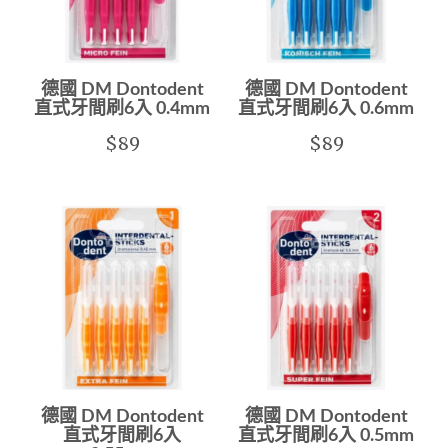
德國 DM Dontodent
德國 DM Dontodent
直式牙間刷6入 0.4mm
直式牙間刷6入 0.6mm
$89
$89
德國 DM Dontodent
德國 DM Dontodent
直式牙間刷6入
直式牙間刷6入 0.5mm