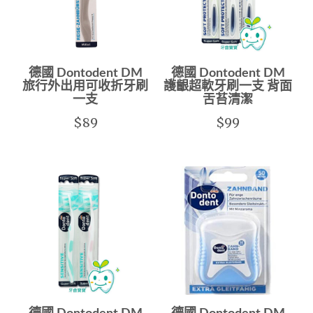
德國 Dontodent DM
德國 Dontodent DM
旅行外出用可收折牙刷
護齦超軟牙刷一支 背面
一支
舌苔清潔
$89
$99