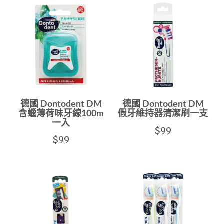
德國 Dontodent DM
德國 Dontodent DM
含蠟薄荷味牙線100m
假牙維持器清潔刷一支
一入
$99
$99